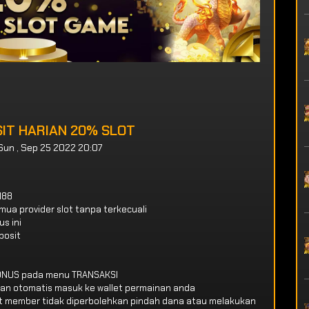
IT HARIAN 20% SLOT
Sun , Sep 25 2022 20:07
M88
mua provider slot tanpa terkecuali
s ini
posit
 BONUS pada menu TRANSAKSI
kan otomatis masuk ke wallet permainan anda
ot member tidak diperbolehkan pindah dana atau melakukan