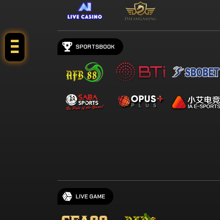
GACOR!
SPORTSBOOK
LIVE GAME