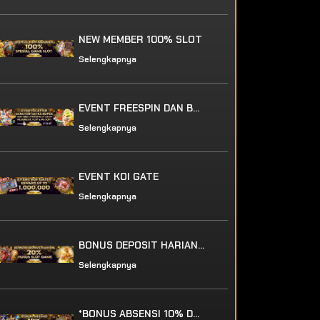
NEW MEMBER 100% SLOT
Selengkapnya
EVENT FREESPIN DAN B...
Selengkapnya
EVENT KOI GATE
Selengkapnya
BONUS DEPOSIT HARIAN...
Selengkapnya
*BONUS ABSENSI 10% D...