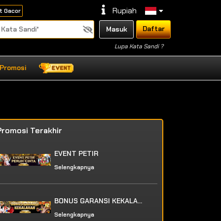
Rupiah
cor Memiliki RTP Tertinggi & Terlengkap Permainain Game Slot Sport DLL
Daftar
Masuk
Lupa Kata Sandi ?
Promosi
Promosi Terakhir
EVENT PETIR
Selengkapnya
BONUS GARANSI KEKALA...
Selengkapnya